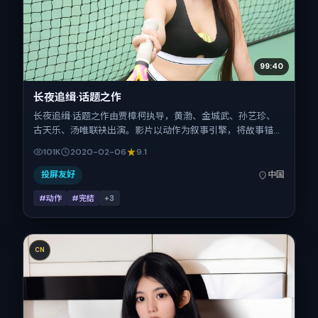
99:40
长夜追缉·话题之作
长夜追缉·话题之作由贾樟柯执导，黄渤、金城武、孙艺珍、
古天乐、汤唯联袂出演。影片以动作为叙事引擎，将故事锚定
在中国大陆，借当代中国的现实肌理推进人物抉择与反转。
101K
2020-02-06
9.1
2020年2月6日于中国大陆首映（春节档前后），片长103分
钟，适合喜欢强情节与细腻表演的观众。
投屏友好
中国
#动作
#完结
+
3
CN