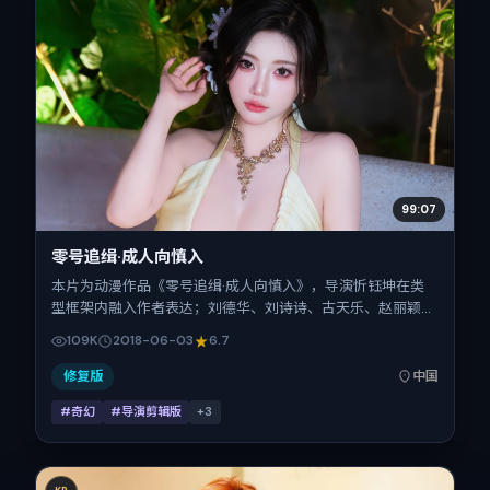
99:07
零号追缉·成人向慎入
本片为动漫作品《零号追缉·成人向慎入》，导演忻钰坤在类
型框架内融入作者表达；刘德华、刘诗诗、古天乐、赵丽颖、
吴京在片中承担多重关系线。故事类型为奇幻，主拍摄地与出
109K
2018-06-03
6.7
品背景为中国大陆。上映时间 2018年6月3日（公映登记日
2018-06-03），全片111分钟，节奏张弛有度。
修复版
中国
#奇幻
#导演剪辑版
+
3