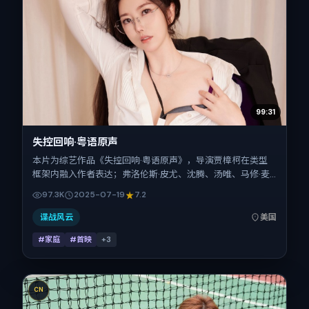
99:31
失控回响·粤语原声
本片为综艺作品《失控回响·粤语原声》，导演贾樟柯在类型
框架内融入作者表达；弗洛伦斯·皮尤、沈腾、汤唯、马修·麦
康纳在片中承担多重关系线。故事类型为家庭，主拍摄地与出
97.3K
2025-07-19
7.2
品背景为美国。上映时间 2025年7月19日（公映登记日
2025-07-19），全片110分钟，节奏张弛有度。
谍战风云
美国
#家庭
#首映
+
3
CN