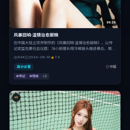
99:26
风暴回响·温情治愈献映
在中国大陆立项并制作的《风暴回响·温情治愈献映》，以传
记类型包裹社会议题：冯小刚擅长用冷峻镜头推进悬念，周冬
雨、赞达亚、王凯、白百何、刘亦菲的对手戏为看点之一。上
114K
2024-08-10
7.4
映时间：2024-08-10；片长121分钟；适合关注现实质感与
类型片结构的观众。
高分必看
中国
#传记
#院线
+
3
KR