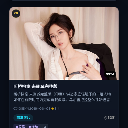
CN
99:51
断桥档案·未删减完整版
断桥档案·未删减完整版（印度）讲述家庭语境下的一组人物
如何在有限时间内完成自我救赎。乌尔善把控整体视听语言，
杨紫、秦昊、蒋奇明、柯震东的表演层次丰富。影片定于
108K
2019-06-08
8.4
2019-06-08 起陆续登陆院线与网络平台，暑期档公映，片长
113分钟。
高清正片
印度
#家庭
#完结
+
3