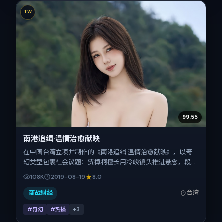
TW
99:55
南港追缉·温情治愈献映
在中国台湾立项并制作的《南港追缉·温情治愈献映》，以奇
幻类型包裹社会议题：贾樟柯擅长用冷峻镜头推进悬念，段奕
宏、河正宇、吴京、张子枫、张震的对手戏为看点之一。上映
108K
2019-08-19
8.0
时间：2019-08-19；片长164分钟；适合关注现实质感与类型
片结构的观众。
商战财经
台湾
#奇幻
#热播
+
3