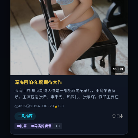
99:09
深海回响·年度期待大作
深海回响·年度期待大作是一部犯罪向纪录片，由乌尔善执
导。主演包括张译、李秉宪、热依扎、张家辉。作品主要在日
本取景与发行，2024年暑期档与观众见面，首映日期 2024-
119K
2024-06-23
6.3
06-23，正片时长170分钟。
二刷推荐
日本
#犯罪
#导演剪辑版
+
3