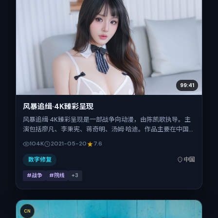
99:41
风暴追缉·4K臻彩呈现
风暴追缉·4K臻彩呈现是一部战争向动漫，由陈凯歌执导。主
演包括廖凡、李秉宪、蒋奇明、汤姆·哈迪。作品主要在中国
大陆取景与发行，2021年春季档与观众见面，首映日期
104K
2021-05-20
7.6
2021-05-20，正片时长109分钟。
数字修复
中国
#战争
#院线
+
3
CN