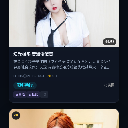
99:53
逆光档案·普通话配音
在英国立项并制作的《逆光档案·普通话配音》，以冒险类型
包裹社会议题：大卫·芬奇擅长用冷峻镜头推进悬念，辛芷
蕾、热依扎、梁朝伟、汤姆·哈迪、王凯、周冬雨的对手戏为
111K
2018-03-03
8.0
看点之一。上映时间：2018-03-03；片长112分钟；适合关注
现实质感与类型片结构的观众。
无障碍解说
英国
#冒险
#杜比
+
3
CN