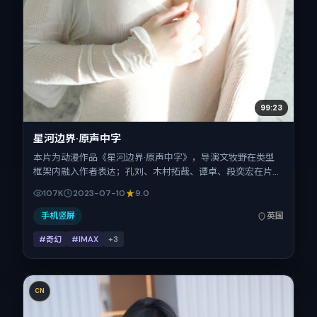
99:23
星河边界·原声中字
本片为动漫作品《星河边界·原声中字》，导演文牧野在类型
框架内融入作者表达；孔刘、木村拓哉、谭卓、段奕宏在片中
承担多重关系线。故事类型为奇幻，主拍摄地与出品背景为英
107K
2023-07-10
9.0
国。上映时间 2023年7月10日（公映登记日 2023-07-
10），全片147分钟，节奏张弛有度。
手机竖屏
英国
#奇幻
#IMAX
+
3
CN