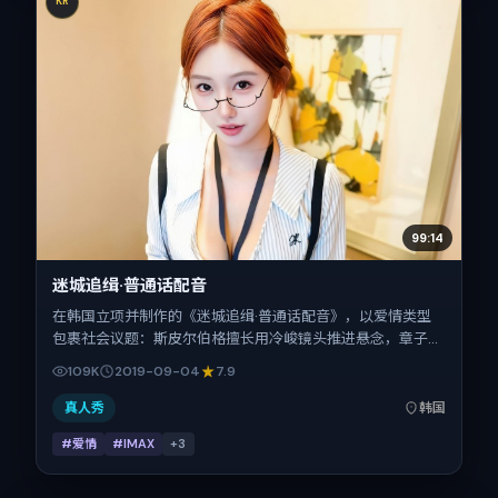
KR
99:14
迷城追缉·普通话配音
在韩国立项并制作的《迷城追缉·普通话配音》，以爱情类型
包裹社会议题：斯皮尔伯格擅长用冷峻镜头推进悬念，章子
怡、王景春、吴京、廖凡、松坂桃李、刘德华的对手戏为看点
109K
2019-09-04
7.9
之一。上映时间：2019-09-04；片长136分钟；适合关注现
实质感与类型片结构的观众。
真人秀
韩国
#爱情
#IMAX
+
3