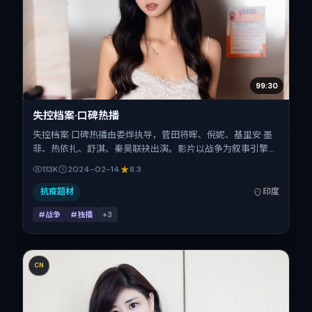
99:30
失控档案·口碑热播
失控档案·口碑热播由娄烨执导，菅田将晖、倪妮、基里安·墨
菲、热依扎、舒淇、秦昊联袂出演。影片以战争为叙事引擎，
将故事锚定在印度，借当代中国的现实肌理推进人物抉择与反
113K
2024-02-14
8.3
转。2024年2月14日于印度首映（春节档前后），片长134分
钟，适合喜欢强情节与细腻表演的观众。
抗疫题材
印度
#战争
#独播
+
3
CN