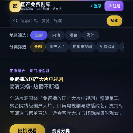
国产免费剧库
影
登录
注册
臻彩高清 · 国产热播一站直达
搜索
地区筛选：
全部
内地
港台
海外
分类筛选：
全部
国产大片
热播电视剧
免费追剧
高清
免费播放国产大片电视剧
-
国产
正版聚合 · 零门槛追剧
免费播放国产大片电视剧
高清流畅 · 热播不断档
全站片源围绕「
免费播放国产大片电视剧
」整编呈现：
聚合院线级国产大片、口碑电视剧与热播综艺，支持标
签筛选与榜单直达，适合客厅大屏与移动端随时观看。
随机观看
浏览分类