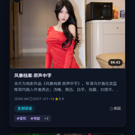
99:42
风暴档案·原声中字
本片为电影作品《风暴档案·原声中字》，导演乌尔善在类型
框架内融入作者表达；汤唯、周迅、白宇、张震、刘德华、长
泽雅美在片中承担多重关系线。故事类型为冒险，主拍摄地与
96.6K
2017-07-14
8.8
出品背景为美国。上映时间 2017年7月14日（公映登记日
2017-07-14），全片139分钟，节奏张弛有度。
主创访谈
美国
#冒险
#完结
+
3