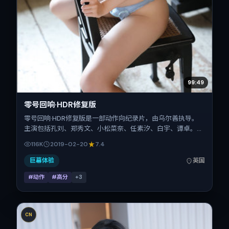
99:49
零号回响·HDR修复版
零号回响·HDR修复版是一部动作向纪录片，由乌尔善执导。
主演包括孔刘、郑秀文、小松菜奈、任素汐、白宇、谭卓。作
品主要在英国取景与发行，2019年春节档前后与观众见面，
116K
2019-02-20
7.4
首映日期 2019-02-20，正片时长114分钟。
巨幕体验
英国
#动作
#高分
+
3
CN