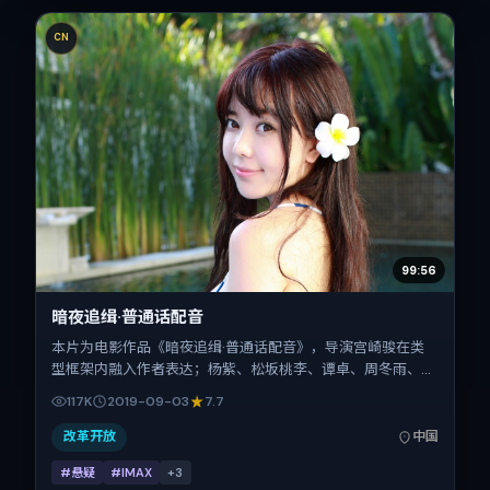
CN
99:56
暗夜追缉·普通话配音
本片为电影作品《暗夜追缉·普通话配音》，导演宫崎骏在类
型框架内融入作者表达；杨紫、松坂桃李、谭卓、周冬雨、汤
姆·哈迪在片中承担多重关系线。故事类型为悬疑，主拍摄地
117K
2019-09-03
7.7
与出品背景为中国大陆。上映时间 2019年9月3日（公映登记
日 2019-09-03），全片123分钟，节奏张弛有度。
改革开放
中国
#悬疑
#IMAX
+
3