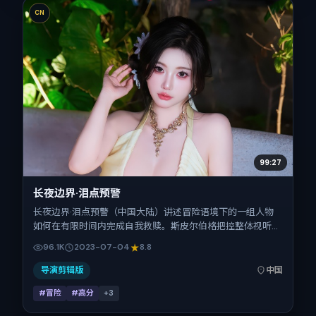
CN
99:27
长夜边界·泪点预警
长夜边界·泪点预警（中国大陆）讲述冒险语境下的一组人物
如何在有限时间内完成自我救赎。斯皮尔伯格把控整体视听语
言，宋佳、倪妮、杨幂、童瑶、白宇的表演层次丰富。影片定
96.1K
2023-07-04
8.8
于 2023-07-04 起陆续登陆院线与网络平台，暑期档公映，
片长106分钟。
导演剪辑版
中国
#冒险
#高分
+
3