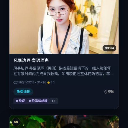
99:34
风暴边界·粤语原声
风暴边界·粤语原声（英国）讲述悬疑语境下的一组人物如何
在有限时间内完成自我救赎。陈凯歌把控整体视听语言，蒋奇
明、赞达亚、基里安·墨菲、马修·麦康纳、张震的表演层次丰
111K
2018-01-26
8.1
富。影片定于 2018-01-26 起陆续登陆院线与网络平台，春节
档前后公映，片长138分钟。
免费追剧
英国
#悬疑
#导演剪辑版
+
3
CN