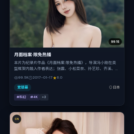
99:15
月面档案·限免热播
本片为纪录片作品《月面档案·限免热播》，导演冯小刚在类
型框架内融入作者表达；张震、小松菜奈、孙艺珍、齐溪、基
里安·墨菲、安妮·海瑟薇在片中承担多重关系线。故事类型为
99.5K
2017-01-17
8.0
科幻，主拍摄地与出品背景为日本。上映时间 2017年1月17日
（公映登记日 2017-01-17），全片115分钟，节奏张弛有度。
宽银幕
日本
#科幻
#4K
+
3
CN