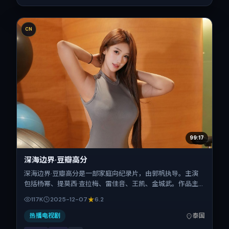
CN
99:17
深海边界·豆瓣高分
深海边界·豆瓣高分是一部家庭向纪录片，由郭帆执导。主演
包括杨幂、提莫西·查拉梅、雷佳音、王凯、金城武。作品主
要在泰国取景与发行，2025年贺岁档前后与观众见面，首映
117K
2025-12-07
6.2
日期 2025-12-07，正片时长140分钟。
热播电视剧
泰国