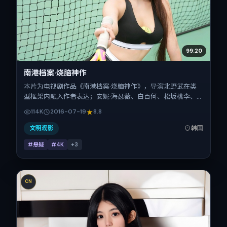
99:20
南港档案·烧脑神作
本片为电视剧作品《南港档案·烧脑神作》，导演北野武在类
型框架内融入作者表达；安妮·海瑟薇、白百何、松坂桃李、
孔刘在片中承担多重关系线。故事类型为悬疑，主拍摄地与出
114K
2016-07-19
8.8
品背景为韩国。上映时间 2016年7月19日（公映登记日 2016-
07-19），全片144分钟，节奏张弛有度。
文明观影
韩国
#悬疑
#4K
+
3
CN