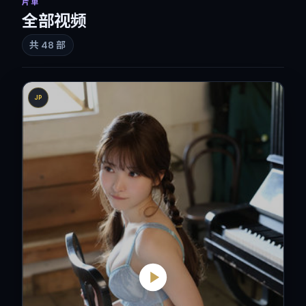
片单
全部视频
共
48
部
JP