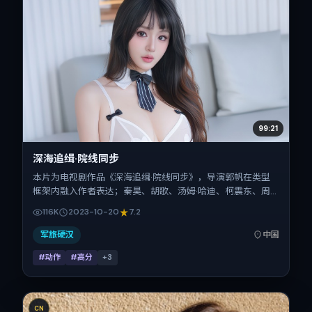
99:21
深海追缉·院线同步
本片为电视剧作品《深海追缉·院线同步》，导演郭帆在类型
框架内融入作者表达；秦昊、胡歌、汤姆·哈迪、柯震东、周
迅在片中承担多重关系线。故事类型为动作，主拍摄地与出品
116K
2023-10-20
7.2
背景为中国大陆。上映时间 2023年10月20日（公映登记日
2023-10-20），全片138分钟，节奏张弛有度。
军旅硬汉
中国
#动作
#高分
+
3
CN