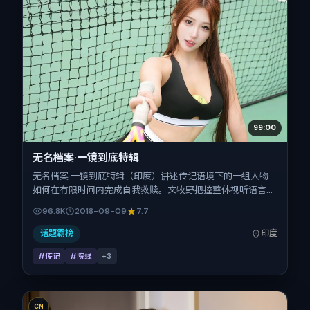
99:00
无名档案·一镜到底特辑
无名档案·一镜到底特辑（印度）讲述传记语境下的一组人物
如何在有限时间内完成自我救赎。文牧野把控整体视听语言，
张子枫、古天乐、章子怡、长泽雅美的表演层次丰富。影片定
96.8K
2018-09-09
7.7
于 2018-09-09 起陆续登陆院线与网络平台，国庆档前后公
映，片长116分钟。
话题霸榜
印度
#传记
#院线
+
3
CN