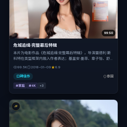
99:50
危城追缉·完整幕后特辑
本片为电影作品《危城追缉·完整幕后特辑》，导演雷德利·斯
科特在类型框架内融入作者表达；基里安·墨菲、章子怡、舒
淇、郑秀文在片中承担多重关系线。故事类型为家庭，主拍摄
99.5K
2018-01-09
6.9
地与出品背景为泰国。上映时间 2018年1月9日（公映登记日
2018-01-09），全片161分钟，节奏张弛有度。
口碑佳作
泰国
#家庭
#4K
+
3
JP