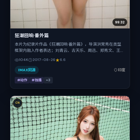
99:32
狂潮回响·番外篇
本片为纪录片作品《狂潮回响·番外篇》，导演洪常秀在类型
框架内融入作者表达；刘青云、古天乐、周迅、郑秀文、王景
春、金城武在片中承担多重关系线。故事类型为动作，主拍摄
104K
2017-08-26
6.6
地与出品背景为印度。上映时间 2017年8月26日（公映登记
日 2017-08-26），全片113分钟，节奏张弛有度。
IMAX同源
印度
#动作
#独播
+
3
CN